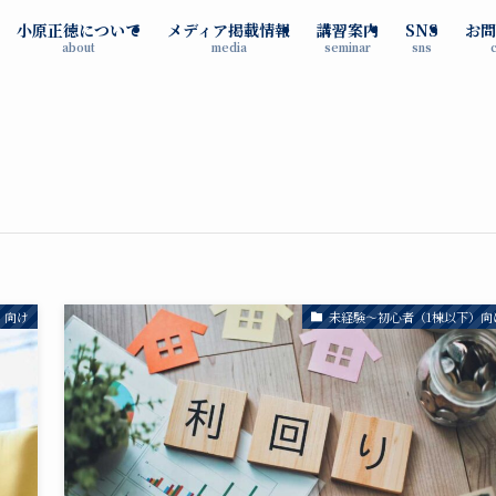
小原正徳について
メディア掲載情報
講習案内
SNS
お問
about
media
seminar
sns
）向け
未経験～初心者（1棟以下）向