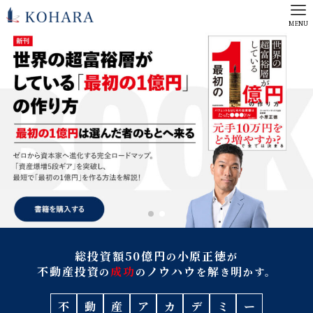
MENU
不動産投資家
不動産投資家
小原正徳
小原正徳
Masanori Kohara Official Web Site
Masanori Kohara Official Web Site
総投資額50億円
小原正徳
の
が
不動産投資
成功
ノウハウ
解
明
の
の
を
き
かす。
不
動
産
ア
カ
デ
ミ
ー